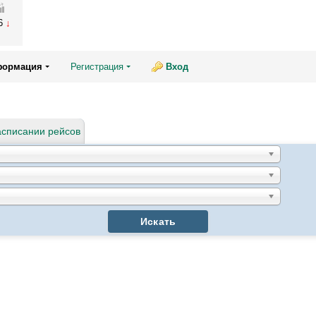
76
формация
Регистрация
Вход
асписании рейсов
Искать