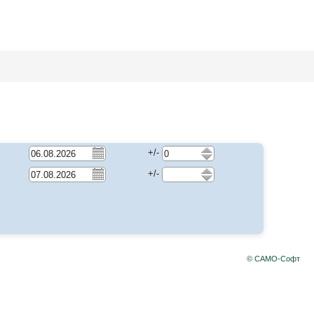
+/-
+/-
© САМО-Софт