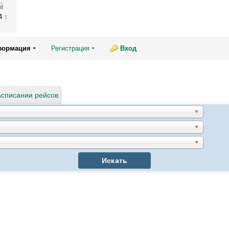
04
формация
Регистрация
Вход
асписании рейсов
Искать