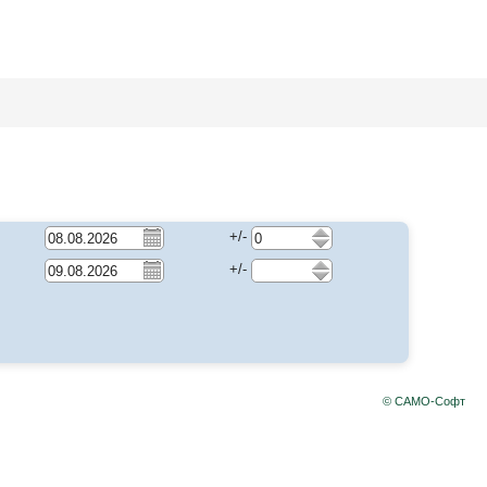
+/-
+/-
© САМО-Софт