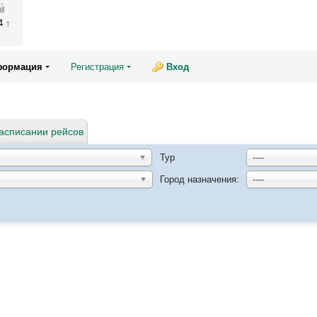
04
формация
Регистрация
Вход
асписании рейсов
Тур
----
Город назначения:
----