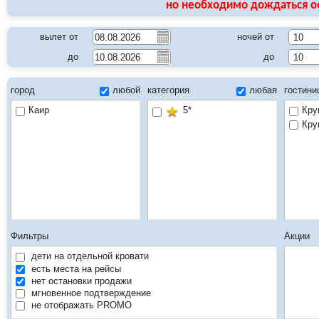
но необходимо дождаться о
вылет от
ночей от
10
до
до
10
город
любой
категория
любая
гостин
Каир
5*
Кру
Кру
Фильтры
Акции
дети на отдельной кровати
есть места на рейсы
нет остановки продажи
мгновенное подтверждение
не отображать PROMO