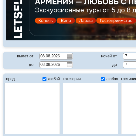
вылет от
ночей от
7
до
до
7
город
любой
категория
любая
гостин