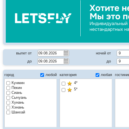
вылет от
ночей от
9
до
до
9
город
любой
категория
любая
гостин
Кунмин
4*
Пекин
5*
Сиань
Сычуань
Хунань
Хэнань
Шанхай