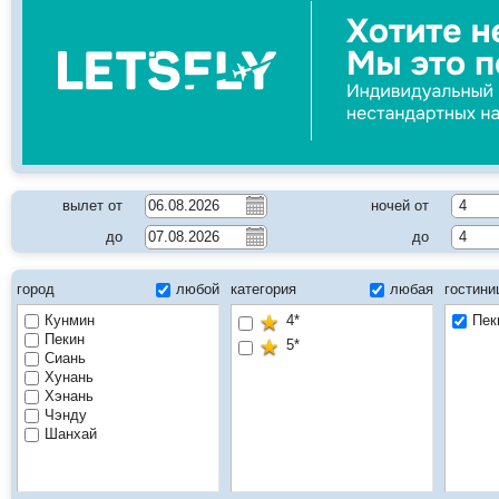
вылет от
ночей от
4
до
до
4
город
любой
категория
любая
гостин
Кунмин
4*
Пек
Пекин
5*
Сиань
Хунань
Хэнань
Чэнду
Шанхай