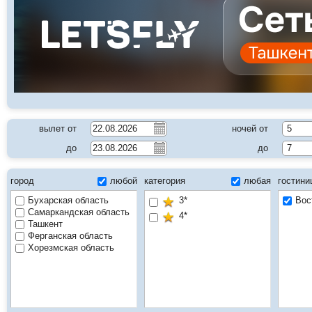
вылет от
ночей от
5
до
до
7
город
любой
категория
любая
гостин
Бухарская область
3*
Вос
Самаркандская область
4*
Ташкент
Ферганская область
Хорезмская область