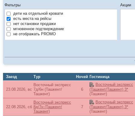
Фильтры
Акции
дети на отдельной кровати
есть места на рейсы
нет остановки продажи
мгновенное подтверждение
не отображать PROMO
Заезд
Тур
Ночей
Гостиница
Восточный экспресс
Восточный экспресс
23.08.2026, вс
7д/6н (Ташкент/
6
(Ташкент/Ташкент) 3*
Ташкент)
(Ташкент)
Восточный экспресс
Восточный экспресс
22.08.2026, сб
8д/7н (Ташкент/
7
(Ташкент/Ташкент) 3*
Ташкент)
(Ташкент)