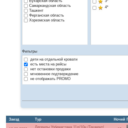
Бухарская область
3*
Самаркандская область
4*
Ташкент
Ферганская область
Хорезмская область
Фильтры
дети на отдельной кровати
есть места на рейсы
нет остановки продажи
мгновенное подтверждение
не отображать PROMO
Заезд
Тур
Ночей
Легенды Узбекистана 11д/10н (Ташкент/