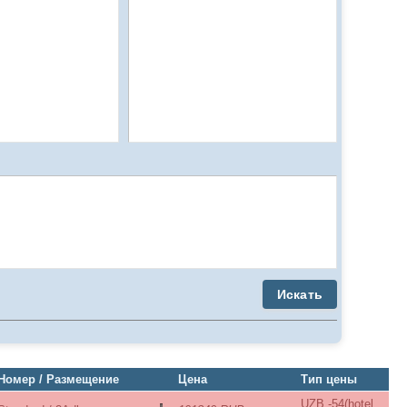
Искать
Номер / Размещение
Цена
Тип цены
UZB -54(hotel