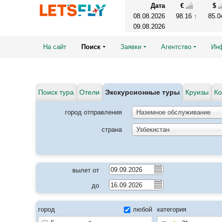
Дата
€
$
08.08.2026
98.16
85.
09.08.2026
На сайт
Поиск
Заявки
Агентство
Ин
Поиск тура
Отели
Экскурсионные туры
Круизы
Ко
город отправления
Наземное обслуживание
страна
Узбекистан
вылет от
до
город
любой
категория