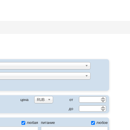
цу
цена
RUB
от
до
любая
питание
любое