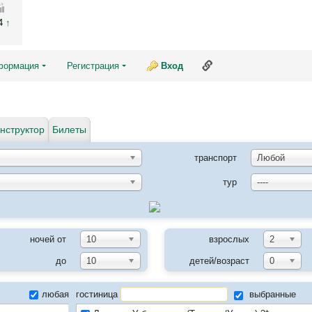
04
Ссылка на эту страни
формация
Регистрация
Вход
нструктор
Билеты
транспорт
Любой
тур
----
ночей от
10
взрослых
2
до
10
детей/возраст
0
любая
гостиница
выбранные