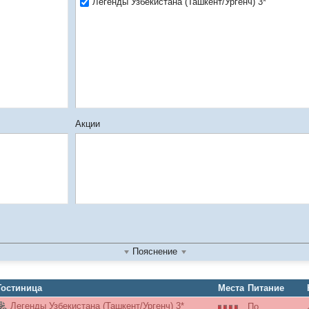
Легенды Узбекистана (Ташкент/Ургенч) 3*
Акции
Пояснение
Гостиница
Места
Питание
Легенды Узбекистана (Ташкент/Ургенч) 3*
По