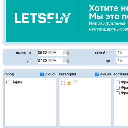
вылет от
ночей от
14
до
до
14
город
любой
категория
любая
гостин
Париж
3*
Фра
Фра
Фра