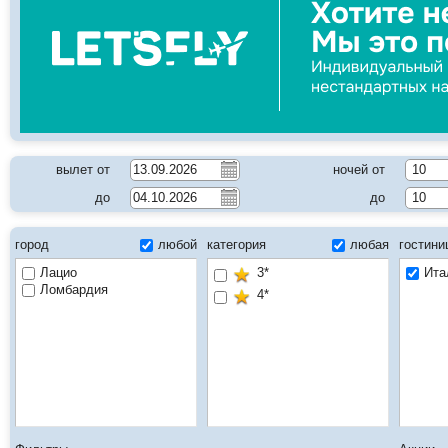
вылет от
ночей от
10
до
до
10
город
любой
категория
любая
гостин
Лацио
3*
Ита
Ломбардия
4*