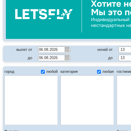
вылет от
ночей от
13
до
до
13
город
любой
категория
любая
гостин