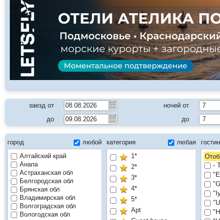
заезд от
ночей от
7
до
до
7
город
любой
категория
любая
гости
Алтайский край
1*
Отоб
Анапа
- 
2*
Астраханская обл
"E
3*
Белгородская обл
"G
4*
Брянская обл
"I
Владимирская обл
5*
"U
Волгоградская обл
Apt
"Н
Вологодская обл