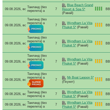
Tha
Blue Beach Grand
The
Таиланд (без
09.08.2026, вс
7
BB
Resort & Spa 5*
перелета) a
The
(Равай)
The 
Таиланд (без
The
перелета) a
Wyndham La Vita
09.08.2026, вс
7
BB
The
Phuket 5*
(Равай)
The
The
Таиланд (без
The
перелета) a
Wyndham La Vita
09.08.2026, вс
7
BB
The
Phuket 5*
(Равай)
The
The
Таиланд (без
The
перелета) a
Wyndham La Vita
09.08.2026, вс
7
BB
The
Phuket 5*
(Равай)
The 
The 
Таиланд (без
The
перелета) a
Nh Boat Lagoon 5*
09.08.2026, вс
7
BB
(Пхукет)
The 
The
Tide
Wyndham La Vita
Таиланд (без
09.08.2026, вс
7
BB
Tre
перелета) a
Phuket 5*
(Равай)
Tris
Wyndham La Vita
Таиланд (без
09.08.2026, вс
7
BB
Tris
перелета) a
Phuket 5*
(Равай)
Twi