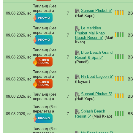
Таиланд (без
перелета) a
Sunsuri Phuket 5*
09.08.2026, вс
7
BB
(Най Харн)
Таиланд (без
Le Meridien
перелета) a
Phuket Mai Khao
09.08.2026, вс
7
BB
Beach Resort 5*
(Май
Кхао)
Таиланд (без
Blue Beach Grand
перелета) a
09.08.2026, вс
7
BB
Resort & Spa 5*
(Равай)
Таиланд (без
перелета) a
Nh Boat Lagoon 5*
09.08.2026, вс
7
BB
(Пхукет)
Sunsuri Phuket 5*
Таиланд (без
09.08.2026, вс
7
BB
перелета) a
(Най Харн)
Таиланд (без
перелета) a
Splash Beach
09.08.2026, вс
7
BB
Resort 5*
(Май Кхао)
Таиланд (без