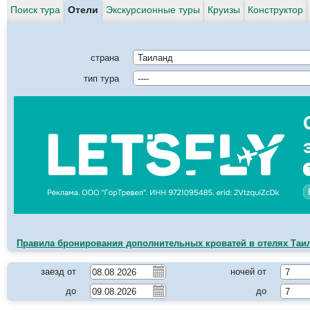
Поиск тура
Отели
Экскурсионные туры
Круизы
Конструктор
страна
Таиланд
тип тура
----
Правила бронирования дополнительных кроватей в отелях Таи
заезд от
ночей от
7
до
до
7