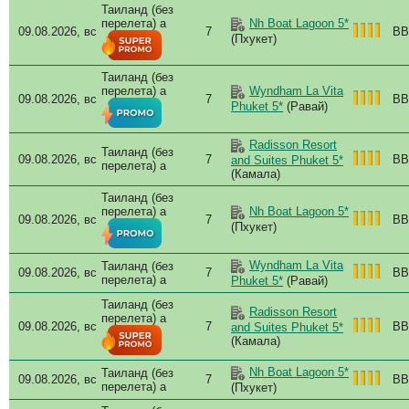
Таиланд (без
Lad
перелета) a
Nh Boat Lagoon 5*
09.08.2026, вс
7
BB
Laly
(Пхукет)
Le 
Le 
Таиланд (без
M S
перелета) a
Wyndham La Vita
09.08.2026, вс
7
BB
Mai
Phuket 5*
(Равай)
Mai
Mali
Radisson Resort
Таиланд (без
Mar
09.08.2026, вс
7
BB
and Suites Phuket 5*
перелета) a
(Камала)
Mar
Mar
Таиланд (без
Marr
перелета) a
Nh Boat Lagoon 5*
09.08.2026, вс
7
BB
Mar
(Пхукет)
Mel
Met
Wyndham La Vita
Таиланд (без
09.08.2026, вс
7
BB
Meta
перелета) a
Phuket 5*
(Равай)
Mid
Таиланд (без
Radisson Resort
Mid
перелета) a
09.08.2026, вс
7
BB
and Suites Phuket 5*
Mil
(Камала)
Mom 
Mov
Nh Boat Lagoon 5*
Таиланд (без
09.08.2026, вс
7
BB
Mov
перелета) a
(Пхукет)
My 