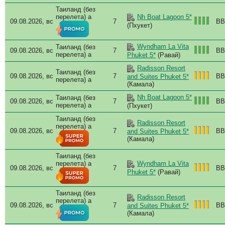
о.Нака
Dus
Таиланд (без
о.Рача
Fis
перелета) a
Nh Boat Lagoon 5*
Панва
09.08.2026, вс
7
BB
Fis
(Пхукет)
Патонг
Gra
Пхукет
Hil
Пхукет Таун
Wyndham La Vita
Таиланд (без
09.08.2026, вс
7
BB
Him
Равай
перелета) a
Phuket 5*
(Равай)
Hon
Сурин
Radisson Resort
Три Транг
Hya
Таиланд (без
09.08.2026, вс
7
BB
and Suites Phuket 5*
Чалонг
перелета) a
Impi
(Камала)
Районг
Ind
Самет
Nh Boat Lagoon 5*
Таиланд (без
Ini
09.08.2026, вс
7
BB
Самуи
перелета) a
(Пхукет)
Inte
Самутпракан
Таиланд (без
Isl
Таиланд
Radisson Resort
перелета) a
Jant
09.08.2026, вс
7
BB
Трат
and Suites Phuket 5*
(Камала)
JW 
Хуа Хин
Чиангмай
Kal
Таиланд (без
Чианграй
Kat
перелета) a
Wyndham La Vita
Kat
09.08.2026, вс
7
BB
Phuket 5*
(Равай)
Kat
Kee
Таиланд (без
Kor
Radisson Resort
перелета) a
09.08.2026, вс
7
BB
and Suites Phuket 5*
Kud
(Камала)
La F
La 