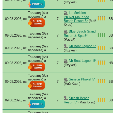
09.08.2026, вс
7
BB
(Пхукет)
Таиланд (без
Le Meridien
перелета) a
Phuket Mai Khao
09.08.2026, вс
7
BB
Beach Resort 5*
(Май
Кхао)
Blue Beach Grand
Таиланд (без
09.08.2026, вс
7
BB
Resort & Spa 5*
перелета) a
(Равай)
Nh Boat Lagoon 5*
Таиланд (без
09.08.2026, вс
7
BB
перелета) a
(Пхукет)
Таиланд (без
перелета) a
Nh Boat Lagoon 5*
09.08.2026, вс
7
HB
(Пхукет)
Таиланд (без
перелета) a
Sunsuri Phuket 5*
09.08.2026, вс
7
BB
(Най Харн)
Таиланд (без
перелета) a
Splash Beach
09.08.2026, вс
7
BB
Resort 5*
(Май Кхао)
Таиланд (без