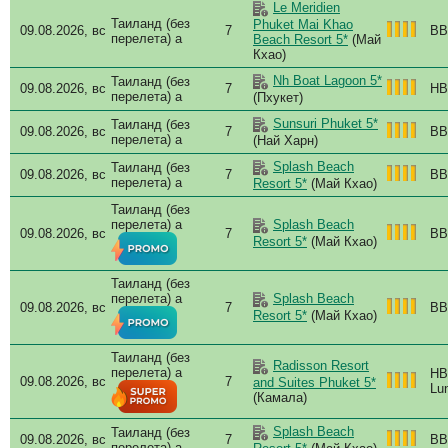
Le Meridien
Таиланд (без
Phuket Mai Khao
09.08.2026, вс
7
BB
перелета) a
Beach Resort 5*
(Май
Кхао)
Nh Boat Lagoon 5*
Таиланд (без
09.08.2026, вс
7
HB
перелета) a
(Пхукет)
Sunsuri Phuket 5*
Таиланд (без
09.08.2026, вс
7
BB
перелета) a
(Най Харн)
Splash Beach
Таиланд (без
09.08.2026, вс
7
BB
перелета) a
Resort 5*
(Май Кхао)
Таиланд (без
перелета) a
Splash Beach
09.08.2026, вс
7
BB
Resort 5*
(Май Кхао)
Таиланд (без
перелета) a
Splash Beach
09.08.2026, вс
7
BB
Resort 5*
(Май Кхао)
Таиланд (без
Radisson Resort
перелета) a
HB
09.08.2026, вс
7
and Suites Phuket 5*
Lun
(Камала)
Splash Beach
Таиланд (без
09.08.2026, вс
7
BB
перелета) a