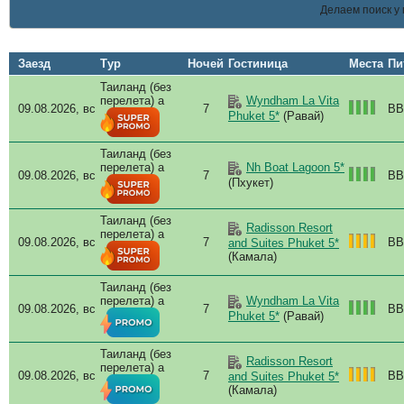
Rassada Pier
Делаем поиск у 
Band
Royal Phuket Marina
Ban
Sirey
Ban
TBA
Заезд
Тур
Ночей
Гостиница
Места
Пи
Barc
Thalang
Yacht Haven Marina
Bea
Таиланд (без
Yamu
перелета) a
Wyndham La Vita
Bel
09.08.2026, вс
7
BB
Phuket 5*
(Равай)
Ао Йон
Blu
Ао По Гранд Марина
Cap
Ао По Пирс
Таиланд (без
Cap
Бангтао
перелета) a
Nh Boat Lagoon 5*
Cas
09.08.2026, вс
7
BB
Калим
(Пхукет)
Cen
Камала
Cha
Карон
Таиланд (без
Cla
Ката
Radisson Resort
перелета) a
Ката Ной
Coa
09.08.2026, вс
7
BB
and Suites Phuket 5*
Кейп Панва
(Камала)
COM
Ко Яо Ной
Cres
Ко Яо Яй
Таиланд (без
Dee
Корал
перелета) a
Wyndham La Vita
09.08.2026, вс
7
BB
del
Phuket 5*
(Равай)
Лаян
Dew
Май Кхао
Dia
Най Харн
Таиланд (без
Dins
Radisson Resort
Най Янг
перелета) a
09.08.2026, вс
7
BB
and Suites Phuket 5*
Найтон
Dou
(Камала)
о.Коконат
Duan