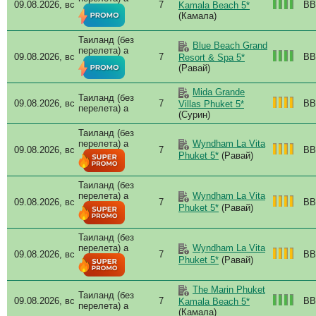
09.08.2026, вс
7
BB
Kamala Beach 5*
Pul
(Камала)
Pul
Таиланд (без
Qua
Blue Beach Grand
перелета) a
Rad
09.08.2026, вс
7
BB
Resort & Spa 5*
Rad
(Равай)
Rad
Mida Grande
Ren
Таиланд (без
09.08.2026, вс
7
BB
Villas Phuket 5*
Riu
перелета) a
(Сурин)
Ros
Таиланд (без
Roy
перелета) a
Wyndham La Vita
Sai
09.08.2026, вс
7
BB
Phuket 5*
(Равай)
Sal
San
Таиланд (без
Sasi
перелета) a
Wyndham La Vita
Saw
09.08.2026, вс
7
BB
Phuket 5*
(Равай)
Seli
Sin
Таиланд (без
Sky
перелета) a
Wyndham La Vita
09.08.2026, вс
7
BB
Spl
Phuket 5*
(Равай)
Sri
Stay
The Marin Phuket
Таиланд (без
Sun
09.08.2026, вс
7
BB
Kamala Beach 5*
перелета) a
Tha
(Камала)