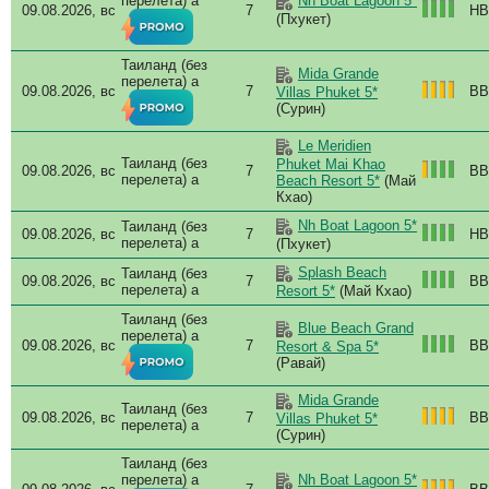
перелета) a
Nh Boat Lagoon 5*
09.08.2026, вс
7
HB
(Пхукет)
Таиланд (без
Mida Grande
перелета) a
09.08.2026, вс
7
BB
Villas Phuket 5*
(Сурин)
Le Meridien
Таиланд (без
Phuket Mai Khao
09.08.2026, вс
7
BB
перелета) a
Beach Resort 5*
(Май
Кхао)
Nh Boat Lagoon 5*
Таиланд (без
09.08.2026, вс
7
HB
перелета) a
(Пхукет)
Splash Beach
Таиланд (без
09.08.2026, вс
7
BB
перелета) a
Resort 5*
(Май Кхао)
Таиланд (без
Blue Beach Grand
перелета) a
09.08.2026, вс
7
BB
Resort & Spa 5*
(Равай)
Mida Grande
Таиланд (без
09.08.2026, вс
7
BB
Villas Phuket 5*
перелета) a
(Сурин)
Таиланд (без
перелета) a
Nh Boat Lagoon 5*