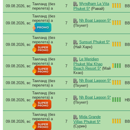
Wyndham La Vita
Таиланд (без
Twi
09.08.2026, вс
7
BB
перелета) a
Phuket 5*
(Равай)
Twi
Таиланд (без
V Vi
перелета) a
Nh Boat Lagoon 5*
Ver
09.08.2026, вс
7
BB
(Пхукет)
Vill
Vil
Таиланд (без
Vill
перелета) a
Sunsuri Phuket 5*
Vill
09.08.2026, вс
7
BB
(Най Харн)
Vill
Vill
Таиланд (без
Le Meridien
Vill
перелета) a
Phuket Mai Khao
09.08.2026, вс
7
BB
Wyn
Beach Resort 5*
(Май
Wyn
Кхао)
Wyn
Nh Boat Lagoon 5*
Таиланд (без
09.08.2026, вс
7
BB
Wyn
перелета) a
(Пхукет)
Wyn
Таиланд (без
Wyn
перелета) a
Nh Boat Lagoon 5*
X10
09.08.2026, вс
7
HB
(Пхукет)
Yu-P
Zen
Таиланд (без
Zen
Mida Grande
перелета) a
09.08.2026, вс
7
BB
Villas Phuket 5*
(Сурин)