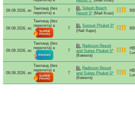
Resort 5*
(Май Кхао)
Splash Beach
Таиланд (без
09.08.2026, вс
7
BB
перелета) a
Resort 5*
(Май Кхао)
Таиланд (без
перелета) a
Sunsuri Phuket 5*
09.08.2026, вс
7
BB
(Най Харн)
Таиланд (без
Radisson Resort
перелета) a
HB
09.08.2026, вс
7
and Suites Phuket 5*
Lun
(Камала)
Таиланд (без
Radisson Resort
перелета) a
HB
09.08.2026, вс
7
and Suites Phuket 5*
Lun
(Камала)