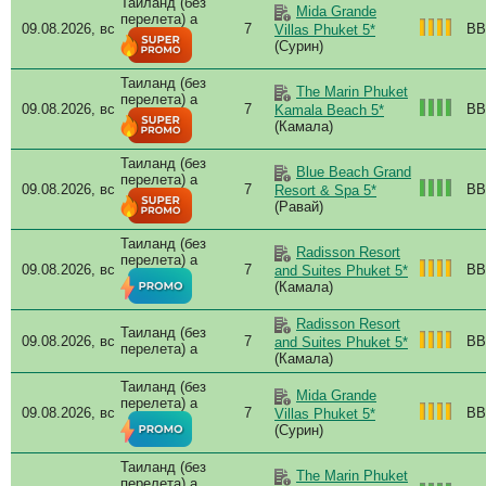
Таиланд (без
Nam
Mida Grande
перелета) a
09.08.2026, вс
7
BB
Villas Phuket 5*
Nat
(Сурин)
Nave
Nh 
Таиланд (без
The Marin Phuket
Nok
перелета) a
09.08.2026, вс
7
BB
Kamala Beach 5*
Nov
(Камала)
Nov
Oce
Таиланд (без
Blue Beach Grand
Oce
перелета) a
09.08.2026, вс
7
BB
Resort & Spa 5*
Oce
(Равай)
Ocea
Oho
Таиланд (без
Radisson Resort
Outr
перелета) a
09.08.2026, вс
7
BB
and Suites Phuket 5*
Pan
(Камала)
Par
Par
Radisson Resort
Таиланд (без
Pat
09.08.2026, вс
7
BB
and Suites Phuket 5*
перелета) a
(Камала)
Phu
Phuk
Таиланд (без
Mida Grande
Phu
перелета) a
09.08.2026, вс
7
BB
Villas Phuket 5*
Phu
(Сурин)
Phu
Pul
Таиланд (без
The Marin Phuket
перелета) a
Pul