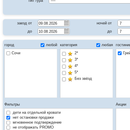
тип тура
----
заезд от
ночей от
7
до
до
7
город
любой
категория
любая
гостин
Сочи
2*
Гре
3*
4*
5*
Без звёзд
Фильтры
Акции
дети на отдельной кровати
нет остановки продажи
мгновенное подтверждение
не отображать PROMO