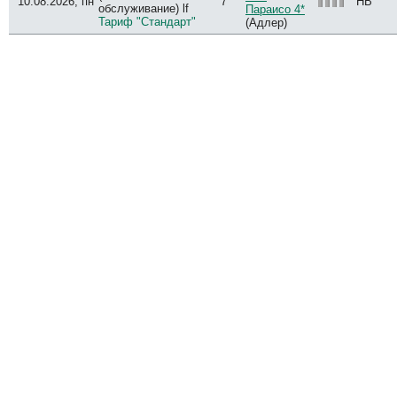
10.08.2026, пн
7
HB
обслуживание) lf
Параисо 4*
Тариф "Стандарт"
(Адлер)