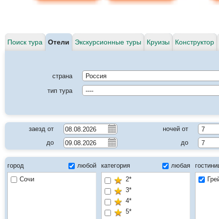
Поиск тура
Отели
Экскурсионные туры
Круизы
Конструктор
страна
Россия
тип тура
----
заезд от
ночей от
7
до
до
7
город
любой
категория
любая
гостин
Сочи
2*
Гре
3*
4*
5*