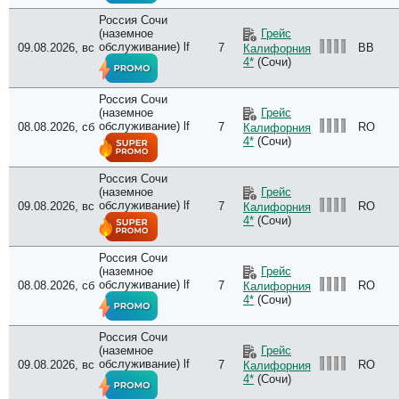
Россия Сочи
(наземное
Грейс
обслуживание) lf
09.08.2026, вс
7
BB
Калифорния
4*
(Сочи)
Россия Сочи
(наземное
Грейс
обслуживание) lf
08.08.2026, сб
7
RO
Калифорния
4*
(Сочи)
Россия Сочи
(наземное
Грейс
обслуживание) lf
09.08.2026, вс
7
RO
Калифорния
4*
(Сочи)
Россия Сочи
(наземное
Грейс
обслуживание) lf
08.08.2026, сб
7
RO
Калифорния
4*
(Сочи)
Россия Сочи
(наземное
Грейс
обслуживание) lf
09.08.2026, вс
7
RO
Калифорния
4*
(Сочи)