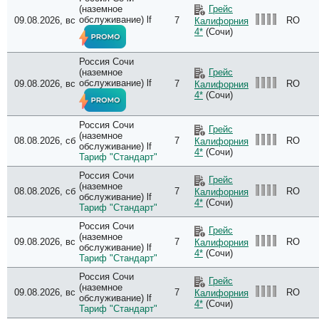
(наземное
Грейс
обслуживание) lf
09.08.2026, вс
7
RO
Калифорния
4*
(Сочи)
Россия Сочи
(наземное
Грейс
обслуживание) lf
09.08.2026, вс
7
RO
Калифорния
4*
(Сочи)
Россия Сочи
Грейс
(наземное
08.08.2026, сб
7
RO
Калифорния
обслуживание) lf
4*
(Сочи)
Тариф "Стандарт"
Россия Сочи
Грейс
(наземное
08.08.2026, сб
7
RO
Калифорния
обслуживание) lf
4*
(Сочи)
Тариф "Стандарт"
Россия Сочи
Грейс
(наземное
09.08.2026, вс
7
RO
Калифорния
обслуживание) lf
4*
(Сочи)
Тариф "Стандарт"
Россия Сочи
Грейс
(наземное
09.08.2026, вс
7
RO
Калифорния
обслуживание) lf
4*
(Сочи)
Тариф "Стандарт"