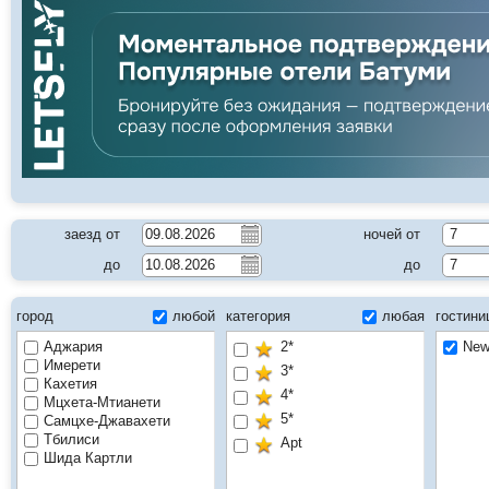
заезд от
ночей от
7
до
до
7
город
любой
категория
любая
гостин
Аджария
2*
New
Имерети
3*
Кахетия
4*
Мцхета-Мтианети
5*
Самцхе-Джавахети
Тбилиси
Apt
Шида Картли