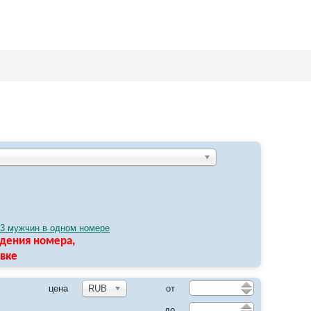
цу
3 мужчин в одном номере
ждения номера,
явке
цена
RUB
от
до