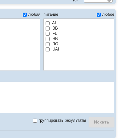
любая
питание
любое
AI
BB
FB
HB
RO
UAI
группировать результаты
Искать