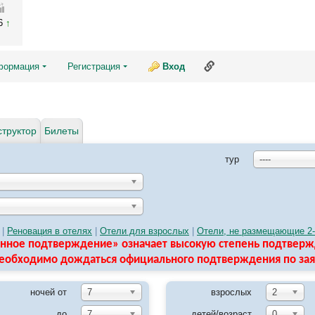
26
Ссылка на эту страни
формация
Регистрация
Вход
структор
Билеты
тур
----
|
Реновация в отелях
|
Отели для взрослых
|
Отели, не размещающие 2-
енное подтверждение» означает высокую степень подтвер
необходимо дождаться официального подтверждения по за
ночей от
7
взрослых
2
до
7
детей/возраст
0