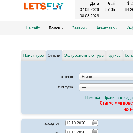
Дата
€
$
07.08.2026
97.35
84.
08.08.2026
На сайт
Поиск
Заявки
Агентство
Ин
Поиск тура
Отели
Экскурсионные туры
Круизы
Кон
страна
Египет
тип тура
----
Памятка
|
Правила въезда
Статус «мгнов
но 
заезд от
до