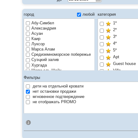
город
любой
категория
Абу-Симбел
1*
Александрия
2*
Асуан
3*
Каир
4*
Луксор
Марса Алам
5*
Средиземноморское побережье
Apt
Суэцкий залив
Guest house
Хургада
Шарм эль Шейх
Villa
Без звёзд
Фильтры
дети на отдельной кровати
нет остановки продажи
мгновенное подтверждение
не отображать PROMO
Идентификатор поиска