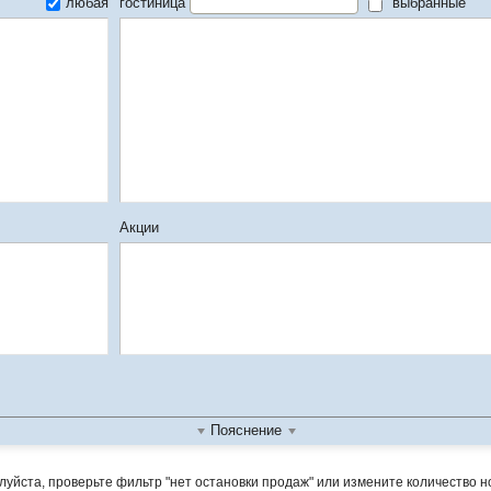
любая
гостиница
выбранные
Акции
Пояснение
йста, проверьте фильтр "нет остановки продаж" или измените количество ноч