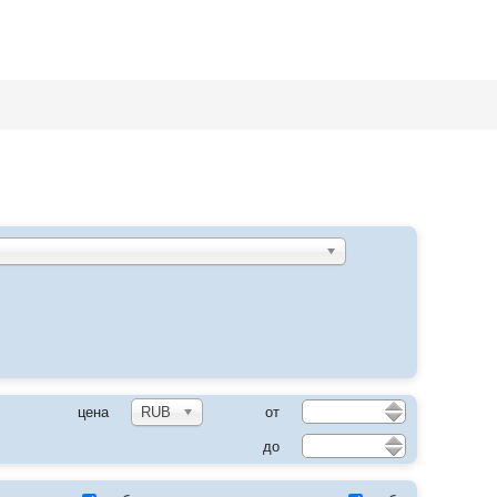
цу
цена
RUB
от
до