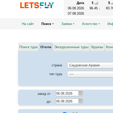
Дата
€
$
06.08.2026
96.45
83.
07.08.2026
На сайт
Поиск
Заявки
Агентство
Ин
Поиск тура
Отели
Экскурсионные туры
Круизы
Кон
страна
Саудовская Аравия
тип тура
----
заезд от
до