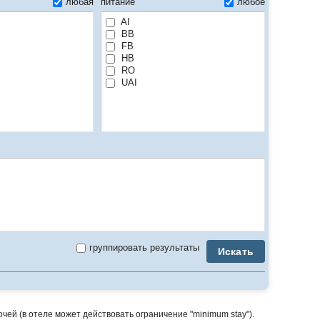
любая
питание
любое
AI
BB
FB
HB
RO
UAI
группировать результаты
Искать
ей (в отеле может действовать ограничение "minimum stay").