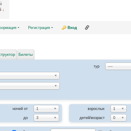
76
Ссылка на эту страни
формация
Регистрация
Вход
структор
Билеты
тур
----
ночей от
1
взрослых
1
до
3
детей/возраст
0