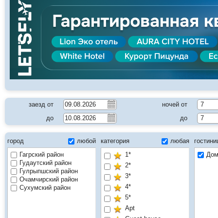
заезд от
ночей от
7
до
до
7
город
любой
категория
любая
гостин
Гагрский район
1*
Дом
Гудаутский район
2*
Гулрыпшский район
3*
Очамчирский район
4*
Сухумский район
5*
Apt