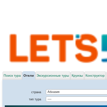
Поиск тура
Отели
Экскурсионные туры
Круизы
Конструктор
страна
Абхазия
тип тура
----