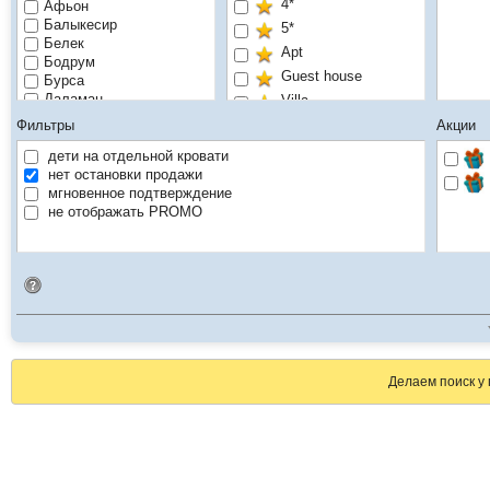
4*
Афьон
Балыкесир
5*
Белек
Apt
Бодрум
Guest house
Бурса
Даламан
Villa
Демре
Без звёзд
Фильтры
Акции
Денизли
Измир
дети на отдельной кровати
Рекомендуем
Кайсери
нет остановки продажи
Каппадокия
мгновенное подтверждение
Кемер
не отображать PROMO
Мармарис
Мугла
ПАЛАНДАКЕН
Идентификатор поиска
Памуккале
Сакарья
Сарыкамыш
Сиде
Стамбул
Эгейское побережье
Делаем поиск у 
Эрзурум
Ялова