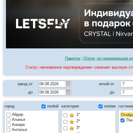
Памятка
|
Отели, не принимающие о
Статус «мгновенное подтверждение» означает высокую с
заезд от
ночей от
7
до
до
7
город
любой
категория
любая
гостин
Айдер
1*
Отобра
Аланья
The
2*
Анкара
3*
Анталья