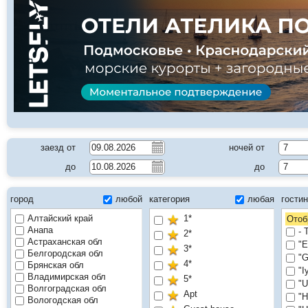
заезд от
ночей от
7
до
до
7
город
любой
категория
любая
гости
Алтайский край
1*
Отоб
Анапа
- 
2*
Астраханская обл
"E
3*
Белгородская обл
"G
4*
Брянская обл
"I
Владимирская обл
5*
"U
Волгоградская обл
Apt
"Н
Вологодская обл