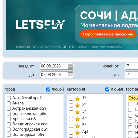
заезд от
ночей от
7
до
до
7
город
любой
категория
любая
гости
Алтайский край
1*
Отоб
Анапа
- 
2*
Астраханская обл
"E
3*
Белгородская обл
"G
4*
Брянская обл
"I
Владимирская обл
5*
"U
Волгоградская обл
Apt
"Н
Вологодская обл