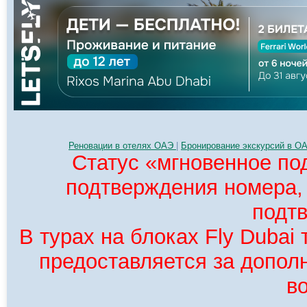
Реновации в отелях ОАЭ
|
Бронирование экскурсий в О
Статус «мгновенное по
подтверждения номера
подт
В турах на блоках Fly Dubai
предоставляется за допол
в