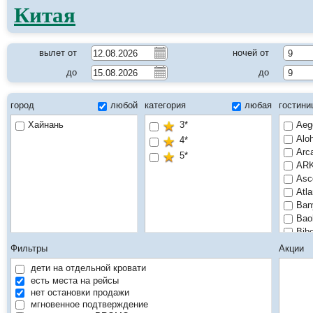
Китая
вылет от
ночей от
9
до
до
9
город
любой
категория
любая
гостин
Хайнань
3*
Aeg
Alo
4*
Arc
5*
ARK
Asc
Atla
Ban
Bao
Bibo
Cap
Фильтры
Акции
Cas
дети на отдельной кровати
Cro
есть места на рейсы
Cro
нет остановки продажи
Cro
мгновенное подтверждение
Dad