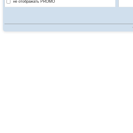
не отображать PROMO
DAI
Dong
Dou
Fou
Fou
Gen
Gol
Gra
Gra
Hai
Ham
Hilt
Hil
Hol
Hol
Hol
Hor
Hote
How
Hua
Hya
Int
Inte