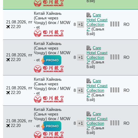
Бэй)
JW 
JW 
Китай Хайнань
Kim
Care
(Санья через
Le 
Hotel Coast
21.08.2026, пт
Чэнду) блок / MOW
8
+1
RO
Collection
Lik
22:20
- et
2*
(Санья
Ling
Бэй)
Man
Man
Китай Хайнань
Care
(Санья через
Man
Чэнду) блок / MOW
Hotel Coast
21.08.2026, пт
Marr
8
+1
RO
Collection
22:20
- et
MGM
2*
(Санья
Min
Бэй)
Nov
Oak
Китай Хайнань
Care
(Санья через
Oce
Hotel Coast
21.08.2026, пт
Чэнду) блок / MOW
Oce
8
+1
RO
Collection
22:20
- et
2*
(Санья
Pal
Бэй)
Pal
Pal
Китай Хайнань
Pax
Care
(Санья через
Чэнду) блок / MOW
Hotel Coast
Pear
21.08.2026, пт
8
+1
RO
Collection
Pho
22:20
- et
2*
(Санья
Pul
Бэй)
Pul