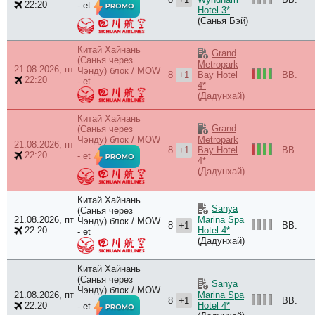
22:20
- et
Hotel 3*
(Санья Бэй)
Китай Хайнань
Grand
(Санья через
Metropark
21.08.2026, пт
Чэнду) блок / MOW
8
+1
BB.
Bay Hotel
22:20
- et
4*
(Дадунхай)
Китай Хайнань
Grand
(Санья через
Чэнду) блок / MOW
Metropark
21.08.2026, пт
8
+1
BB.
Bay Hotel
22:20
- et
4*
(Дадунхай)
Китай Хайнань
Sanya
(Санья через
21.08.2026, пт
Marina Spa
Чэнду) блок / MOW
8
+1
BB.
22:20
Hotel 4*
- et
(Дадунхай)
Китай Хайнань
(Санья через
Sanya
Чэнду) блок / MOW
21.08.2026, пт
Marina Spa
8
+1
BB.
22:20
Hotel 4*
- et