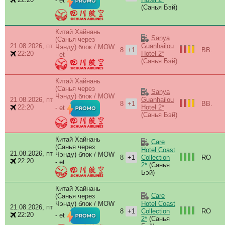
- et
(Санья Бэй)
Hai
Hai
Hai
Китай Хайнань
Har
Sanya
(Санья через
21.08.2026, пт
Guanhailou
Hawa
Чэнду) блок / MOW
8
+1
BB.
22:20
Hotel 2*
- et
Heq
(Санья Бэй)
Hilt
Hil
Китай Хайнань
Hol
(Санья через
Sanya
Hol
Чэнду) блок / MOW
21.08.2026, пт
Guanhailou
8
+1
BB.
Hol
22:20
Hotel 2*
- et
Hol
(Санья Бэй)
Hor
Hor
Китай Хайнань
Care
Hote
(Санья через
Hotel Coast
How
21.08.2026, пт
Чэнду) блок / MOW
8
+1
RO
Collection
22:20
Hua
- et
2*
(Санья
Hya
Бэй)
Hya
Китай Хайнань
Hyt
Care
(Санья через
Inte
Чэнду) блок / MOW
Hotel Coast
21.08.2026, пт
Jing
8
+1
RO
Collection
22:20
- et
Jun
2*
(Санья