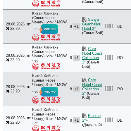
(Санья Бэй)
Китай Хайнань
(Санья через
Sanya
Чэнду) блок / MOW
28.08.2026, пт
Guanhailou
8
+1
BB.
22:20
Hotel 2*
- et
(Санья Бэй)
Китай Хайнань
Care
(Санья через
Hotel Coast
28.08.2026, пт
Чэнду) блок / MOW
8
+1
RO
Collection
22:20
- et
2*
(Санья
Бэй)
Китай Хайнань
Care
(Санья через
Чэнду) блок / MOW
Hotel Coast
28.08.2026, пт
8
+1
RO
Collection
22:20
- et
2*
(Санья
Бэй)
Китай Хайнань
(Санья через
Biboluo
28.08.2026, пт
Чэнду) блок / MOW
8
+1
BB.
2*+
22:20
- et
(Дадунхай)