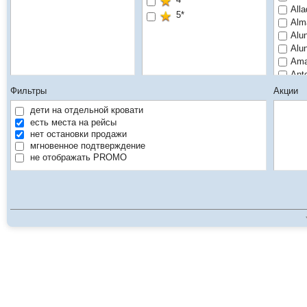
All
5*
Alm
Alu
Alu
Ama
Ant
Aza
Фильтры
Акции
B4 
дети на отдельной кровати
B4 
есть места на рейсы
Bal
нет остановки продажи
Bam
мгновенное подтверждение
Bar
не отображать PROMO
Bar
Bey
Blu
Blu
Blue
Bre
Clov
Cris
Dho
Dho
Dia