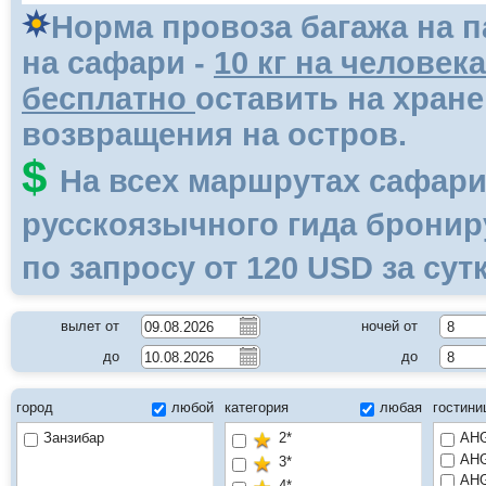
Норма провоза багажа на п
на сафари -
10 кг на человека
бесплатно
оставить на хран
возвращения на остров.
$
На всех маршрутах сафари
русскоязычного гида бронир
по запросу от 120
USD
за сутк
вылет от
ночей от
8
до
до
8
город
любой
категория
любая
гостин
Занзибар
2*
AHG
AHG
3*
AHG
4*