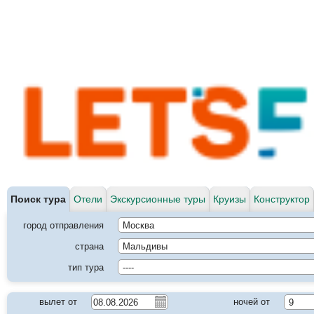
Поиск тура
Отели
Экскурсионные туры
Круизы
Конструктор
город отправления
Москва
страна
Мальдивы
тип тура
----
вылет от
ночей от
9