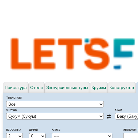
Поиск тура
Отели
Экскурсионные туры
Круизы
Конструктор
Транспорт
откуда
куда
взрослых
детей
класс
авиаком