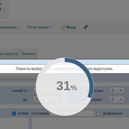
04
Ссылка на эту страни
формация
Регистрация
Вход
нструктор
Билеты
samo.sletat.ru
тур
Select an Opt
Поиск по выбранному направлению временно недоступен.
32
%
ночей от
1
взрослых
2
до
7
детей/возраст
3
любая
гостиница
выбранные