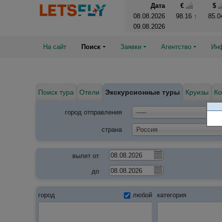
Дата
€
$
08.08.2026
98.16
85.
09.08.2026
На сайт
Поиск
Заявки
Агентство
Ин
Поиск тура
Отели
Экскурсионные туры
Круизы
Ко
город отправления
-----
страна
Россия
вылет от
до
город
любой
категория