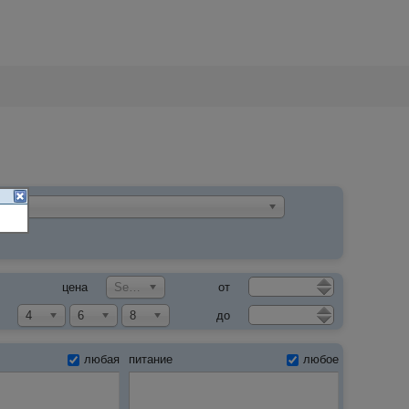
цу
ion
цена
Select an Option
от
4
6
8
до
любая
питание
любое