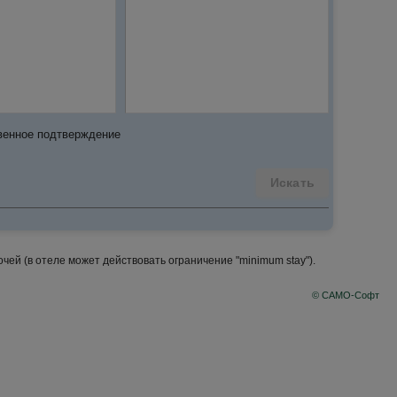
венное подтверждение
Искать
ей (в отеле может действовать ограничение "minimum stay").
© САМО-Софт