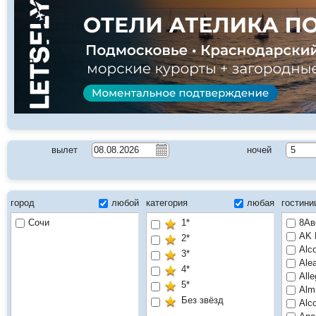
вылет
ночей
5
город
любой
категория
любая
гостин
Сочи
1*
8Ав
AK 
2*
Alc
3*
Ale
4*
Alle
5*
Alm
Без звёзд
Alсo