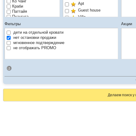
Ко Чанг
Apt
Краби
Guest house
Паттайя
Пхангнга
Villa
Пхи-Пхи
Без звёзд
Фильтры
Акции
Пхукет
Районг
дети на отдельной кровати
Рекомендуем
Самет
нет остановки продажи
Самуи
мгновенное подтверждение
Самутпракан
не отображать PROMO
Таиланд
Трат
Хуа Хин
Идентификатор поиска
Чиангмай
Чианграй
Делаем поиск у 