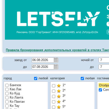
Правила бронирования дополнительных кроватей в отелях Таи
заезд от
ночей от
7
до
до
7
город
любой
категория
любая
гостин
Бангкок
1*
Отобра
Као Лак
Cen
2*
Ко Куд
3*
Ко Ланта
4*
Ко Панган
Ко Тау
5*